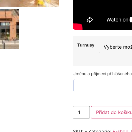
Turnusy
Jméno a příjmení přihlášeného
Přidat do košík
SKU:
-
Kategorie:
E-shop
,