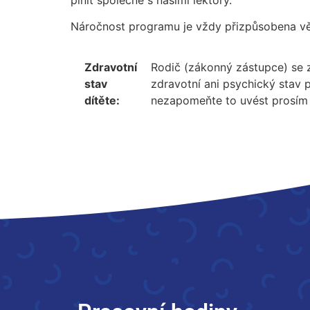
Náročnost programu je vždy přizpůsobena věk
Zdravotní
Rodič (zákonný zástupce) se z
stav
zdravotní ani psychický stav 
dítěte:
nezapomeňte to uvést prosím i