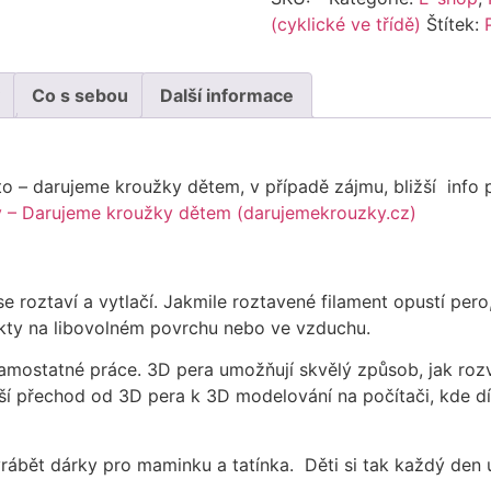
(cyklické ve třídě)
Štítek:
Co s sebou
Další informace
sto – darujeme kroužky dětem, v případě zájmu, bližší inf
 – Darujeme kroužky dětem (darujemekrouzky.cz)
 se roztaví a vytlačí. Jakmile roztavené filament opustí pe
kty na libovolném povrchu nebo ve vzduchu.
ostatné práce. 3D pera umožňují skvělý způsob, jak rozvíj
uší přechod od 3D pera k 3D modelování na počítači, kde d
bět dárky pro maminku a tatínka. Děti si tak každý den už