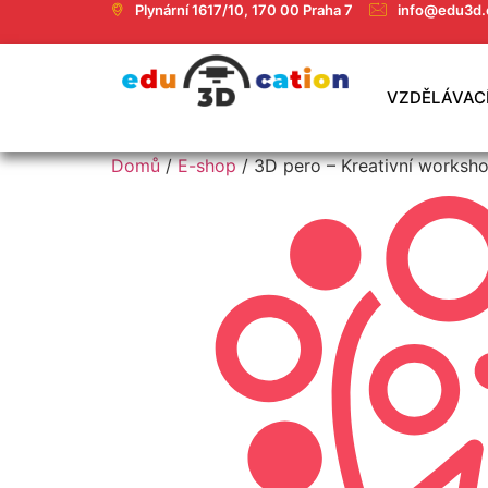
Plynární 1617/10, 170 00 Praha 7
info@edu3d.
VZDĚLÁVAC
Domů
/
E-shop
/ 3D pero – Kreativní worksho