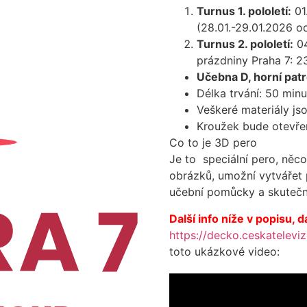
Turnus 1. pololetí:
01.
(28.01.-29.01.2026 o
Turnus 2. pololetí:
04
prázdniny Praha 7: 2
Učebna D, horní pat
Délka trvání: 50 minu
Veškeré materiály js
Kroužek bude otevřen
Co to je 3D pero
Je to speciální pero, něco
obrázků, umožní vytvářet 
učební pomůcky a skutečn
Další info níže v popisu, d
https://decko.ceskatelevi
toto ukázkové video: