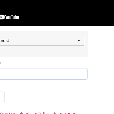
*
u
Kroužky volnočasové
,
Pravidelné kurzy