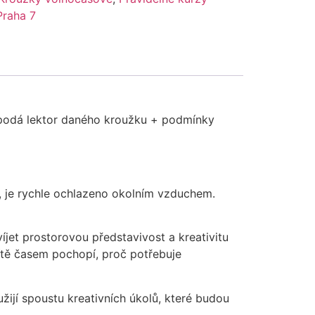
Praha 7
o podá lektor daného kroužku + podmínky
ro, je rychle ochlazeno okolním vzduchem.
et prostorovou představivost a kreativitu
ítě časem pochopí, proč potřebuje
ijí spoustu kreativních úkolů, které budou