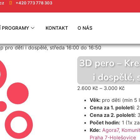
cz
+420 773 778 303
Í PROGRAMY
KONTAKT
O NÁS
p pro děti i dospělé, středa 16:00 do 16:50
3D pero – Kre
i dospělé,
2.600
Kč
–
3.000
Kč
Věk:
pro děti (min 5 
Cena za 1. pololetí:
2 
Cena za 2. pololetí:
3
Počet hodin:
1 (1x z
Kde:
Agora7, Komunit
Praha 7-Holešovice