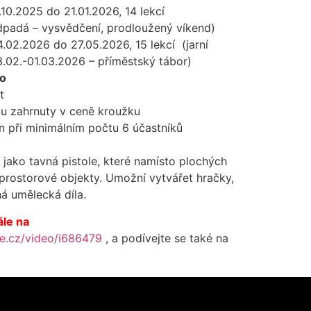
10.2025 do 21.01.2026, 14 lekcí
dpadá – vysvědčení, prodloužený víkend)
.02.2026 do 27.05.2026, 15 lekcí (jarní
3.02.-01.03.2026 – příměstský tábor)
ro
t
ou zahrnuty v ceně kroužku
 při minimálním počtu 6 účastníků
 jako tavná pistole, které namísto plochých
prostorové objekty. Umožní vytvářet hračky,
á umělecká díla.
ále na
ze.cz/video/i686479
, a podívejte se také na