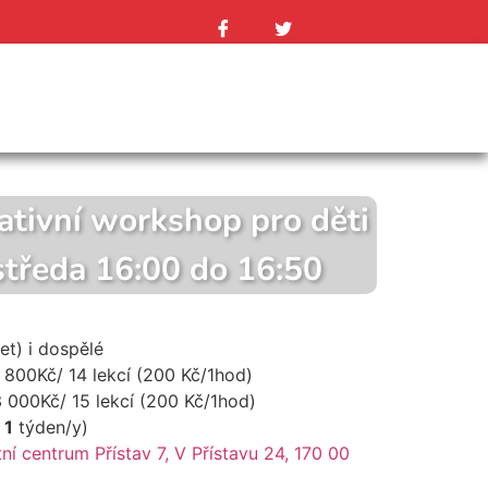
ativní workshop pro děti
 středa 16:00 do 16:50
let) i dospělé
800Kč/ 14 lekcí (200 Kč/1hod)
 000Kč/ 15 lekcí (200 Kč/1hod)
a
1
týden/y)
ní centrum Přístav 7, V Přístavu 24, 170 00